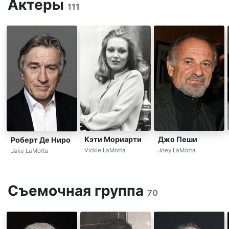
Актеры
111
Кэти Мориарти
Джо Пеши
Роберт Де Ниро
Vickie LaMotta
Joey LaMotta
Jake LaMotta
Съемочная группа
70