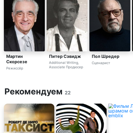
Питер Сэвидж
Мартин
Пол Шредер
Скорсезе
Additional Writing,
Сценарист
Associate Продюсер
Режиссёр
Рекомендуем
22