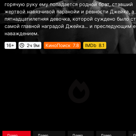
горячую руку ему попадается родной брат, ставший
жертвой навязчивой паранойи и ревности Джейка, а
пятнадцатилетняя девочка, которой суждено было ст
самой главной наградой Джейка... и преследующим е
наваждением.
16+
2ч 9м
КиноПоиск
7.8
IMDb
8.1