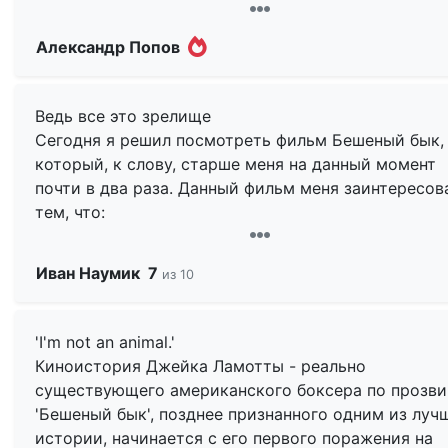
брутальный рассказ о трагедии токсичной
маскулинности, ее эксплуатации в спорте и истощ
Александр Попов
жизненных соков в момент, когда выброс агресси
никому не нужен. Патологический ревнивец,
испортивший отношение с двумя женами, братом 
Ведь все это зрелище
всем окружающим миром боксер Джейк Ла Мотта
Сегодня я решил посмотреть фильм Бешеный бык,
предстает в фильме Скорсезе противоречивой
который, к слову, старше меня на данный момент
личностью, простой и сложной одновременно.
почти в два раза. Данный фильм меня заинтересов
Простота его в том, что это вполне себе обычный
тем, что:
мужик, транслирующий в своем поведении абьюзи
нарциссизм и безбашенность. Выплескивая свою
1) В главной роли Роберт Де Ниро
Иван Наумик
7
агрессию на ринге, он побеждает бой за боем,
из 10
становясь чемпионом мира, эмоционально взрыва
2) Режиссер Мартин Скорсезе.
в семейном и дружеском кругу, он систематическ
'I'm not an animal.'
рвет связи с окружающими.
Награды фильма:
Киноистория Джейка Ламотты - реально
существующего американского боксера по прозв
Скорсезе показывает, что Ла Мотта нужен близким
Оскар в номинации лучшую мужскую роль – Робер
'Бешеный бык', позднее признанного одним из луч
друзьям только, пока он чемпион, они терпят его, 
Ниро
истории, начинается с его первого поражения на
он на вершине славы. Когда же он выбывает из гон