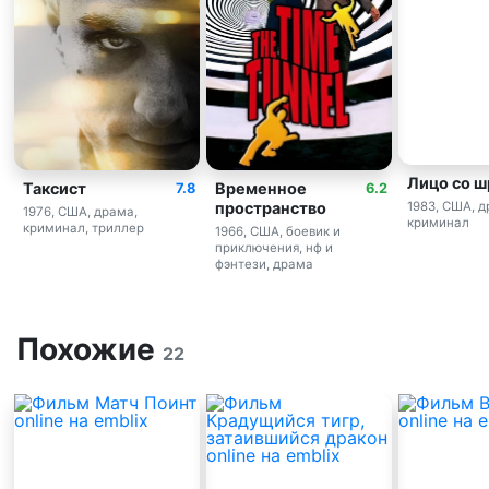
Лицо со 
Таксист
Временное
7.8
6.2
пространство
1983, США, д
1976, США, драма,
криминал
криминал, триллер
1966, США, боевик и
приключения, нф и
фэнтези, драма
Похожие
22