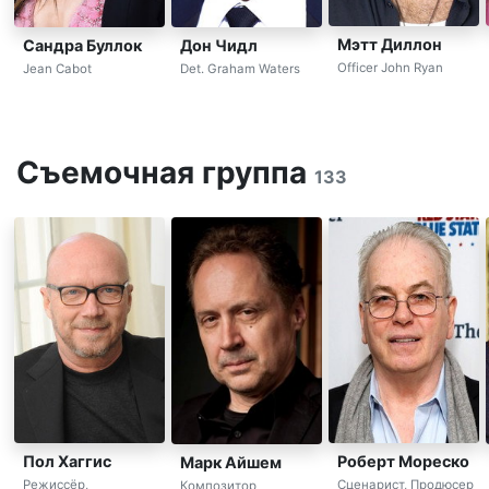
Мэтт Диллон
Сандра Буллок
Дон Чидл
Officer John Ryan
Jean Cabot
Det. Graham Waters
Съемочная группа
133
Пол Хаггис
Роберт Мореско
Марк Айшем
Режиссёр,
Сценарист, Продюсер
Композитор