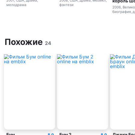
король Ш
2001, США, драма,
2008, США, драма, мюзикл,
мелодрама
фэнтези
2006, Велик
биография, 
Похожие
24
Бум
Бум 2
Джеки Бр
8.0
8.0