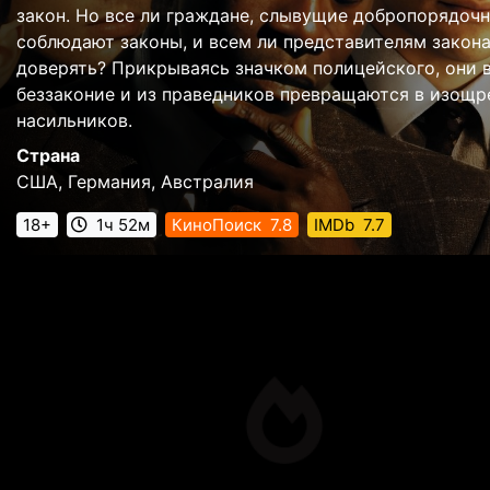
закон. Но все ли граждане, слывущие добропорядоч
соблюдают законы, и всем ли представителям закона
доверять? Прикрываясь значком полицейского, они 
беззаконие и из праведников превращаются в изощр
насильников.
Страна
США, Германия, Австралия
18+
1ч 52м
КиноПоиск
7.8
IMDb
7.7