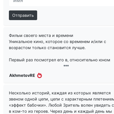
Отправить
Фильм своего места и времени
Уникальное кино, которое со временем и/или с
возрастом только становится лучше.
Первый раз посмотрел его в, относительно юном
возрасте, на волне хайпа с оскаровским триумфом
Тогда он не очень понравился т. к. воспринимался 
AkhmetovRE
какая-то недоделанная криминальная комедия в с
тогда крайне модного, Гая Ричи.
Несколько историй, каждая из которых является
Лет через 10 пересмотрел и фильм заиграл в
звеном одной цепи, цепи с характерным плетением
совершенно иных красках. Те сюжетные линии,
«эффект бабочки». Любой Зритель волен увидеть 
которые казались мейнстримом, отошли на второ
в ком-то из героев. Через день и каждый день мы