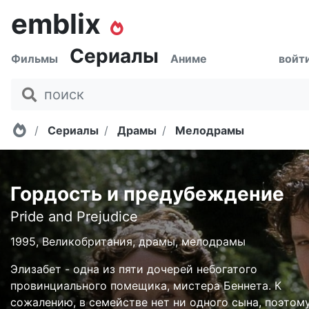
emblix
Сериалы
Фильмы
Аниме
войт
Главная
Сериалы
Драмы
Мелодрамы
Гордость и предубеждение
Pride and Prejudice
1995, Великобритания, драмы, мелодрамы
Элизабет - одна из пяти дочерей небогатого
провинциального помещика, мистера Беннета. К
сожалению, в семействе нет ни одного сына, поэтому