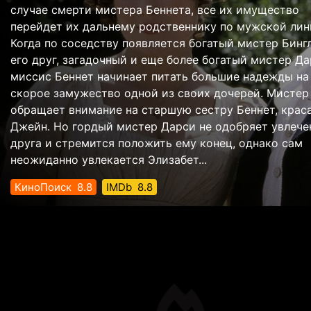
случае смерти мистера Беннета, все их имущество
перейдет их дальнему родственнику по мужской лин
Когда по соседству появляется богатый мистер Бинг
его друг, загадочный и еще более богатый мистер Да
миссис Беннет начинает питать большие надежды на
скорое замужество одной из своих дочерей. Мистер
обращает внимание на старшую сестру Беннет, крас
Джейн. Но гордый мистер Дарси не одобряет увлече
друга и стремится положить ему конец, однако сам
неожиданно увлекается Элизабет...
КиноПоиск
8.8
IMDb
8.8