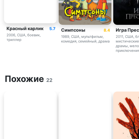
Красный карлик
5.7
Симпсоны
Игра Пре
8.4
2006, США, боевик,
1989, США, мультфильм,
2011, США, б
триллер
комедия, семейный, драма
мистические,
драмы, мел
приключения
Похожие
22