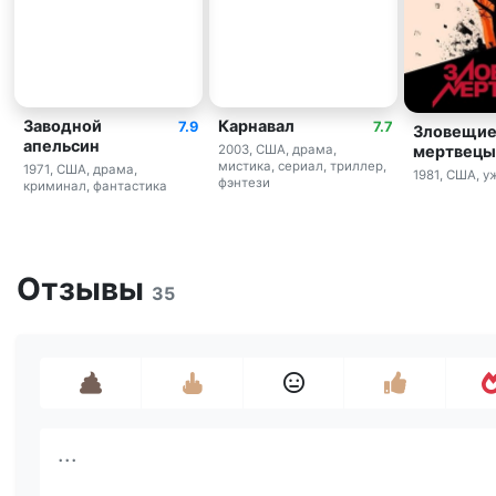
Заводной
Карнавал
7.9
7.7
Зловещи
апельсин
мертвецы
2003, США, драма,
мистика, сериал, триллер,
1971, США, драма,
1981, США, 
фэнтези
криминал, фантастика
Отзывы
35