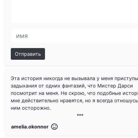
Отправить
Эта история никогда не вызывала у меня приступ
задыхания от одних фантазий, что Мистер Дарси
посмотрит на меня. Не скрою, что подобные исто
мне действительно нравятся, но я всегда отношусь
ним осторожно.
Я понимаю, почему эта история так нравится мног
amelia.okonnor
я также понимаю, почему этот сериал так восхищ
людей. Но, наверное, я человек другого века. Мой