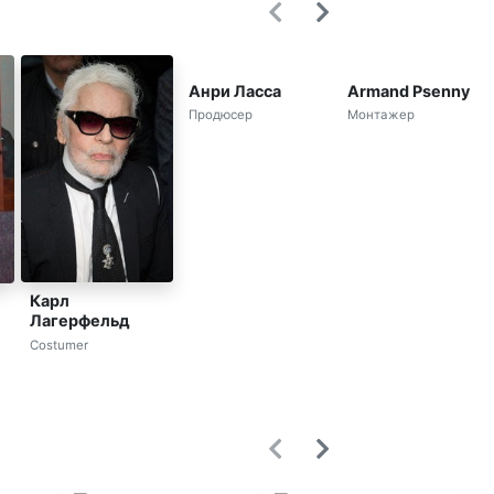
Анри Ласса
Armand Psenny
Продюсер
Монтажер
Карл
Лагерфельд
Costumer