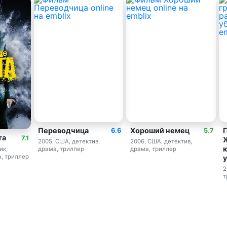
Переводчица
Хороший немец
Г
6.6
5.7
та
7.1
2005, США, детектив,
2006, США, детектив,
к
ик,
драма, триллер
драма, триллер
, триллер
2
т