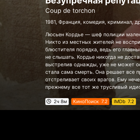
Безупречная репута
Coup de torchon
1981, Франция, комедия, криминал, д
Люсьен Кордье — шеф полиции мален
Никто из местных жителей не воспр
блюстителя порядка, ведь его главны
не слышать. Кордье никогда не доста
выстрелив однажды, уже не может о
стала сама смерть. Она решает все
отстреливает своих врагов. Ему нечег
прежнему все тот же трусливый иди
2ч 8м
КиноПоиск
7.2
IMDb
7.2