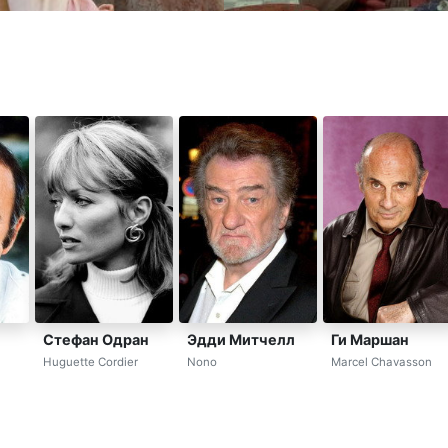
Стефан Одран
Эдди Митчелл
Ги Маршан
Huguette Cordier
Nono
Marcel Chavasson