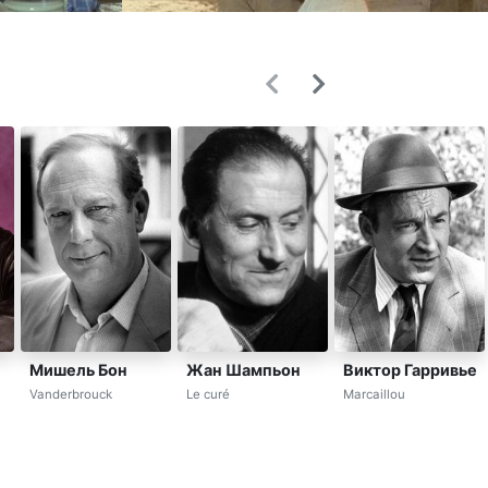
Мишель Бон
Жан Шампьон
Виктор Гарривье
Vanderbrouck
Le curé
Marcaillou