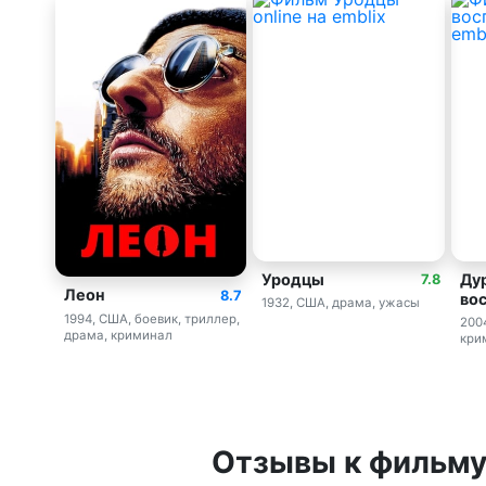
Уродцы
Ду
7.8
Леон
8.7
во
1932, США, драма, ужасы
1994, США, боевик, триллер,
200
драма, криминал
кри
Отзывы
к фильм