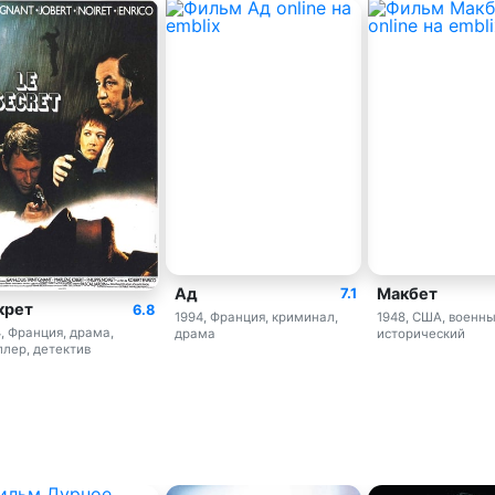
Ад
Макбет
7.1
крет
6.8
1994, Франция, криминал,
1948, США, военны
, Франция, драма,
драма
исторический
ллер, детектив