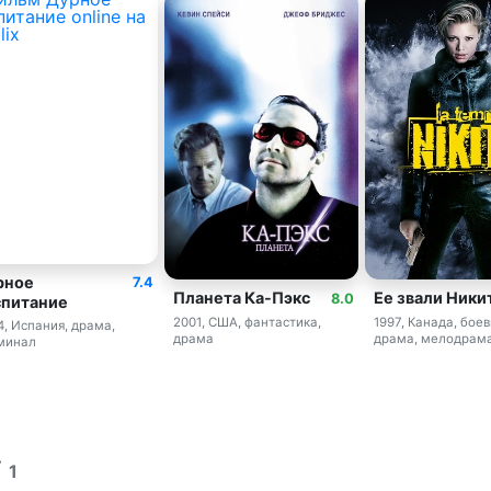
рное
7.4
Планета Ка-Пэкс
Ее звали Ники
8.0
спитание
2001, США, фантастика,
1997, Канада, боев
4, Испания, драма,
драма
драма, мелодрама
минал
у
1