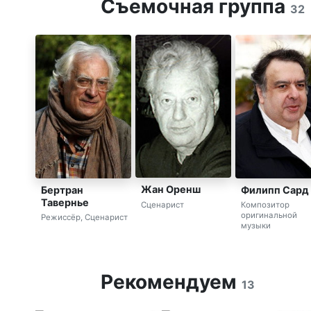
Съемочная группа
32
Жан Оренш
Бертран
Филипп Сард
Тавернье
Сценарист
Композитор
оригинальной
Режиссёр, Сценарист
музыки
Рекомендуем
13