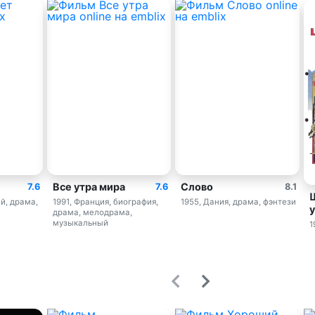
Все утра мира
Слово
7.6
7.6
8.1
й, драма,
1991, Франция, биография,
1955, Дания, драма, фэнтези
драма, мелодрама,
музыкальный
1