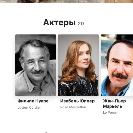
Актеры
20
Изабель Юппер
Жан-Пьер
Филипп Нуаре
Марьель
Rose Mercaillou
Lucien Cordier
Le Peron