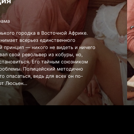
ция
рама
ького городка в Восточной Африке.
инимает всерьез единственного
й принцип — никого не видеть и ничего
вал свой револьвер из кобуры, но,
становиться. Его тайным союзником
 проблемы. Полицейский методично
о опасаться, ведь для всех он по-
от Люсьен…