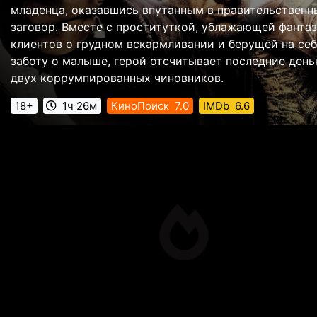
младенца, оказавшись впутанным в правительственн
заговор. Вместе с проституткой, ублажающей фанта
клиентов о грудном вскармливании и берущей на се
заботу о малыше, герой отсчитывает последние день
двух коррумпированных чиновников.
18+
1ч 26м
КиноПоиск
7.0
IMDb
6.6