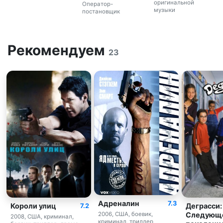
оригинальной
Оператор-
музыки
постановщик
Рекомендуем
23
Адреналин
7.3
Короли улиц
Деграсси:
7.2
Следующ
2006, США, боевик,
2008, США, криминал,
криминал, триллер