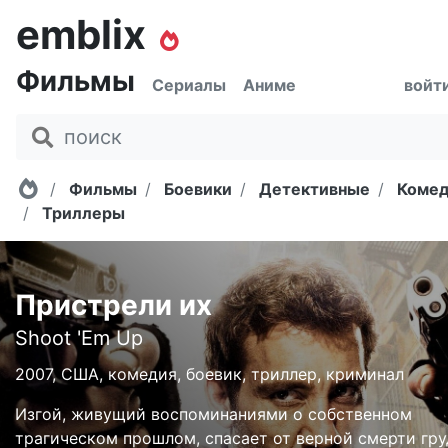
emblix
Фильмы
Сериалы
Аниме
войт
Главная
Фильмы
Боевики
Детективные
Коме
Триллеры
Пристрели их
Shoot 'Em Up
2007, США, комедия, боевик, триллер, криминал
Изгой, живущий воспоминаниями о собственном
трагическом прошлом, спасает от верной смерти гру