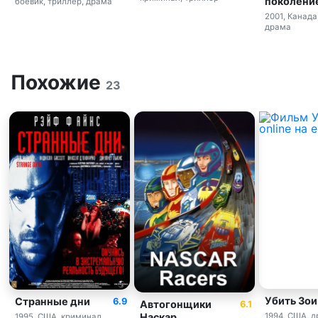
поколени
боевик, триллер, драма
2001, Канада
драма
Похожие
23
Убить Зои
Странные дни
6.9
Автогонщики
6.1
Наскар
1994, США, д
1995, США, криминал,