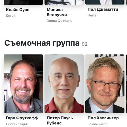
Пол Джаматти
Клайв Оуэн
Моника
Беллуччи
Hertz
Smith
Donna Quintano
Съемочная группа
92
Гари Фруткофф
Питер Пауль
Пол Хаслингер
Рубенс
Постановщик
Композитор