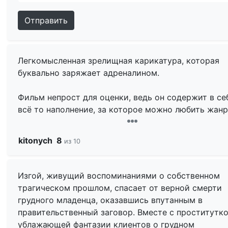
Отправить
Легкомысленная зрелищная карикатура, которая
буквально заряжает адреналином.
Фильм непрост для оценки, ведь он содержит в се
всё то наполнение, за которое можно любить жанр
трэш-боевиков, но многое теряет при детальном
разборе на составляющие. Конечно, смысл в тако
kitonych
8
из 10
подходе отсутствует напрочь, как и в жанре в цел
поэтому оценивать следует по эмоциональной час
Но не упомянуть о недостатках было бы неправиль
Изгой, живущий воспоминаниями о собственном
Тем более что, они влияют и на эмоциональное
трагическом прошлом, спасает от верной смерти
восприятие.
грудного младенца, оказавшись впутанным в
правительственный заговор. Вместе с проститутко
Итак, самое главное — фильм очень глупый. В нём 
ублажающей фантазии клиентов о грудном