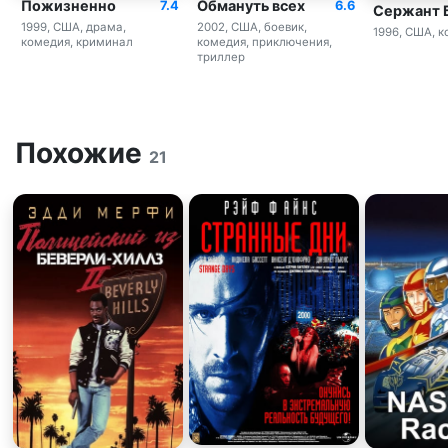
Пожизненно
Обмануть всех
7.4
6.6
Сержант 
1999, США, драма,
2002, США, боевик,
1996, США, 
комедия, криминал
комедия, приключения,
триллер
Похожие
21