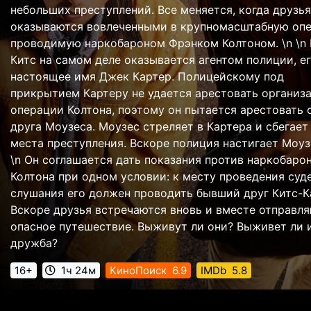
небольших преступлений. Все меняется, когда друзья
оказываются вовлеченными в крупномасштабную оп
проводимую наркобароном Фрэнком Колтоном. \n \n 
Китс на самом деле оказывается агентом полиции, е
настоящее имя Джек Картер. Полицейскому под
прикрытием Картеру не удается арестовать организ
операции Колтона, поэтому он пытается арестовать 
друга Моузеса. Моузес стреляет в Картера и сбегает
места преступления. Вскоре полиция настигает Моузе
\n Он соглашается дать показания против наркобаро
Колтона при одном условии: к месту проведения суд
слушания его должен проводить бывший друг Китс-К
Вскоре друзья встречаются вновь и вместе отправля
опасное путешествие. Выживут ли они? Выживет ли 
дружба?
16+
1ч 24м
КиноПоиск
6.9
IMDb
5.8