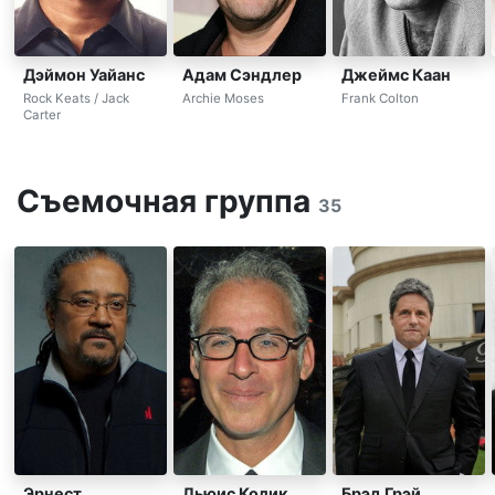
Дэймон Уайанс
Адам Сэндлер
Джеймс Каан
Rock Keats / Jack
Archie Moses
Frank Colton
Carter
Съемочная группа
35
Эрнест
Льюис Колик
Брэд Грэй