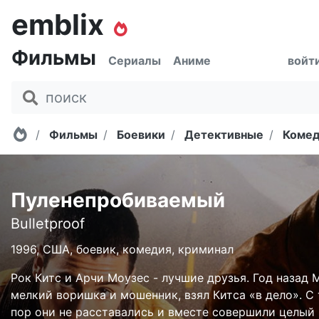
emblix
Фильмы
Сериалы
Аниме
войт
Главная
Фильмы
Боевики
Детективные
Коме
Пуленепробиваемый
Bulletproof
1996, США, боевик, комедия, криминал
Рок Китс и Арчи Моузес - лучшие друзья. Год назад 
мелкий воришка и мошенник, взял Китса «в дело». С 
пор они не расставались и вместе совершили целый