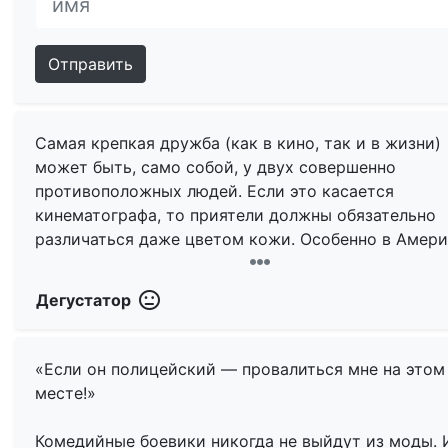
Отправить
Самая крепкая дружба (как в кино, так и в жизни)
может быть, само собой, у двух совершенно
противоположных людей. Если это касается
кинематографа, то приятели должны обязательно
различаться даже цветом кожи. Особенно в Амери
которой афроамериканцев, желающих сниматься 
кино, — хоть пруд пруди. И, чтобы они не болталис
Дегустатор
без дела, при первой возможности их пристраива
каким-нибудь белокожим ребятам, которые призв
командовать парадом. И получаются, кстати, непл
«Если он полицейский — провалиться мне на этом
дуэты… Но бывает и наоборот, как, например, в д
месте!»
случае: актёра с европейской внешностью приста
к крутому чернокожему парню. Вот они, явные
Комедийные боевики никогда не выйдут из моды. 