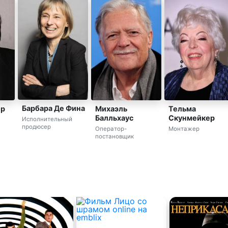
Барбара Де Фина
ер
Михаэль
Тельма
Балльхаус
Скунмейкер
Исполнительный
продюсер
Оператор-
Монтажер
постановщик