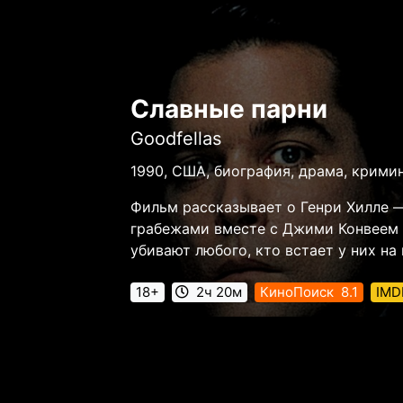
Славные парни
Goodfellas
1990, США, биография, драма, крими
Фильм рассказывает о Генри Хилле 
грабежами вместе с Джими Конвеем 
убивают любого, кто встает у них н
18+
2ч 20м
КиноПоиск
8.1
IMD