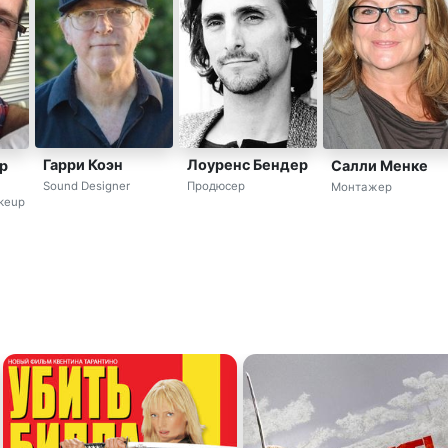
Гарри Коэн
Лоуренс Бендер
р
Салли Менке
Sound Designer
Продюсер
Монтажер
akeup