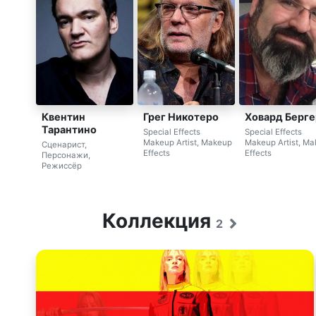
Квентин
Грег Никотеро
Ховард Берге
Тарантино
Special Effects
Special Effects
Makeup Artist, Makeup
Makeup Artist, M
Сценарист,
Effects
Effects
Персонажи,
Режиссёр
Коллекция
2