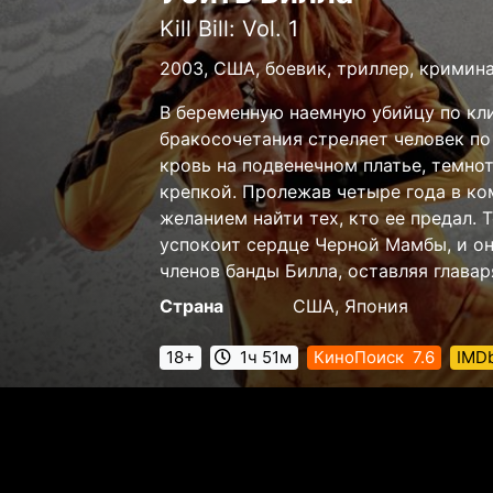
Kill Bill: Vol. 1
2003, США, боевик, триллер, кримин
В беременную наемную убийцу по кл
бракосочетания стреляет человек по
кровь на подвенечном платье, темнот
крепкой. Пролежав четыре года в ком
желанием найти тех, кто ее предал. 
успокоит сердце Черной Мамбы, и он
членов банды Билла, оставляя главар
Страна
США, Япония
18+
1ч 51м
КиноПоиск
7.6
IMD