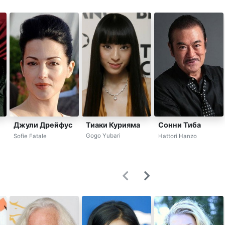
Тиаки Курияма
Джули Дрейфус
Сонни Тиба
Gogo Yubari
Sofie Fatale
Hattori Hanzo