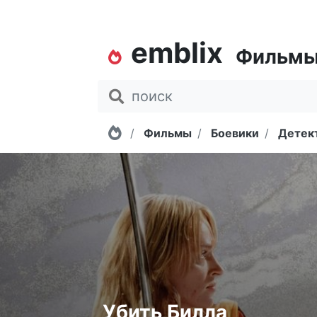
emblix
Фильм
Главная
Фильмы
Боевики
Детек
Убить Билла