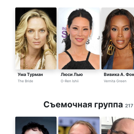
Ума Турман
Люси Лью
Вивика А. Фо
The Bride
O-Ren Ishii
Vernita Green
Съемочная группа
217