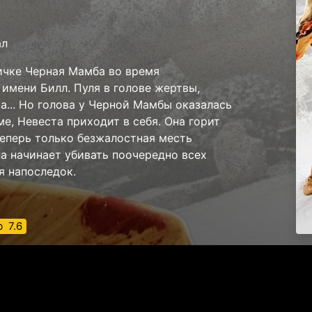
ал
ичке Черная Мамба во время
 имени Билл. Пуля в голове жертвы,
а... Но голова у Черной Мамбы оказалась
е, Невеста приходит в себя. Она горит
Теперь только безжалостная месть
а начинает убивать поочередно всех
я напоследок.
b
7.6