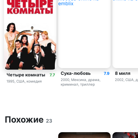
Сука-любовь
8 миля
7.9
Четыре комнаты
7.7
2000, Мексика, драма,
2002, США, 
1995, США, комедия
криминал, триллер
Похожие
23