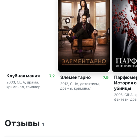
Клубная мания
7.2
Элементарно
Парфюмер
7.5
История 
2003, США, драма,
2012, США, детективы,
криминал, триллер
убийцы
драмы, криминал
2006, США, 
фэнтези, др
Отзывы
1