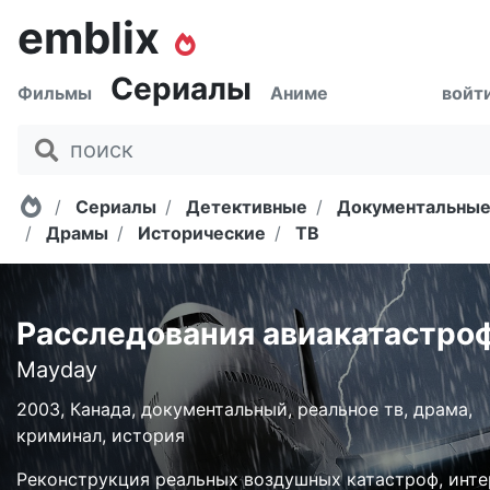
emblix
Сериалы
Фильмы
Аниме
войт
Главная
Сериалы
Детективные
Документальны
Драмы
Исторические
ТВ
Расследования авиакатастро
Mayday
2003, Канада, документальный, реальное тв, драма,
криминал, история
Реконструкция реальных воздушных катастроф, инте