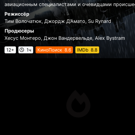
авиационным специалистами и очевидцами происше
Режиссёр
Тим Волочатюк, Джордж Д’Амато, Su Rynard
Продюсеры
Хесус Монтеро, Джон Вандервельде, Alex Bystram
12+
1ч
КиноПоиск
8.6
IMDb
8.8