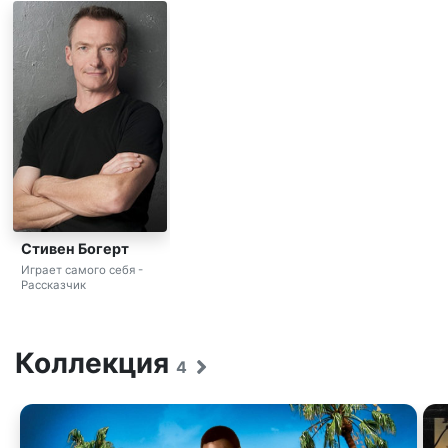
Стивен Богерт
Играет самого себя -
Рассказчик
Коллекция
4