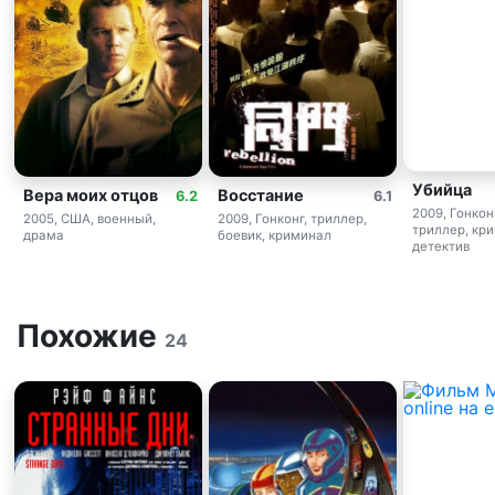
Убийца
Вера моих отцов
Восстание
6.2
6.1
2009, Гонкон
2005, США, военный,
2009, Гонконг, триллер,
триллер, кр
драма
боевик, криминал
детектив
Похожие
24