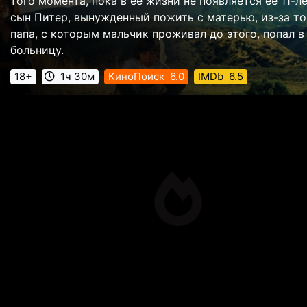
того момента, пока в ее жизни не появляется ее 11-л
сын Питер, вынужденный пожить с матерью, из-за то
папа, с которым мальчик проживал до этого, попал в
больницу.
18+
1ч 30м
КиноПоиск
6.0
IMDb
6.5