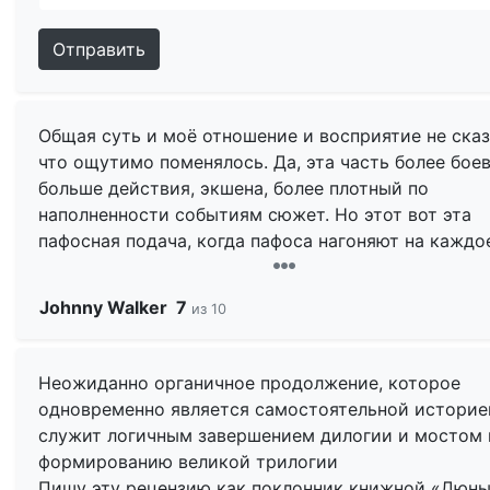
Отправить
Общая суть и моё отношение и восприятие не сказ
что ощутимо поменялось. Да, эта часть более боев
больше действия, экшена, более плотный по
наполненности событиям сюжет. Но этот вот эта
пафосная подача, когда пафоса нагоняют на каждо
событие, словно оно ключевое, а оно им по факту 
является, такой киноязык мне не близок.
Johnny Walker
7
из 10
Дилогия в принципе меня на эмоциональном плане,
первая часть, что вторая, не тронула совсем и я б
Неожиданно органичное продолжение, которое
спокойно обошёлся и без просмотра обеих частей
одновременно является самостоятельной историе
ничего бы не потерял. Тот же «Создатель» тронул 
служит логичным завершением дилогии и мостом 
значительно сильнее. При всей вторичности там е
формированию великой трилогии
эмоциональная подача и намного более интересн
Пишу эту рецензию как поклонник книжной «Дюны