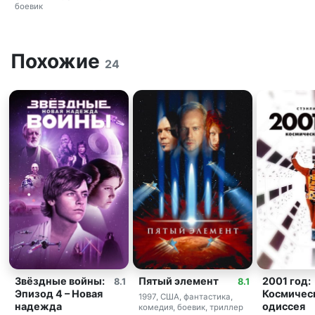
боевик
Похожие
24
Звёздные войны:
Пятый элемент
2001 год:
8.1
8.1
Эпизод 4 – Новая
Космичес
1997, США, фантастика,
надежда
одиссея
комедия, боевик, триллер