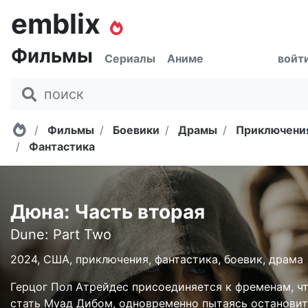
emblix
Фильмы
Сериалы
Аниме
войт
Главная
Фильмы
Боевики
Драмы
Приключени
Фантастика
Дюна: Часть вторая
Dune: Part Two
2024, США, приключения, фантастика, боевик, драма
Герцог Пол Атрейдес присоединяется к фременам, ч
стать Муад Дибом, одновременно пытаясь остановит