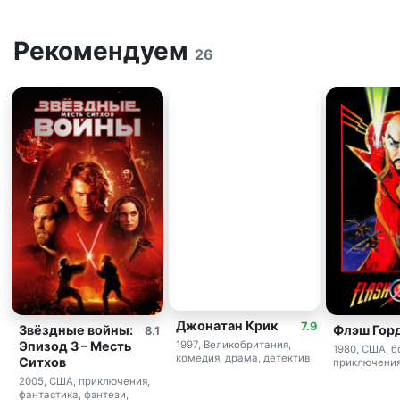
Рекомендуем
26
Джонатан Крик
7.9
Звёздные войны:
Флэш Гор
8.1
Эпизод 3 – Месть
1997, Великобритания,
1980, США, б
комедия, драма, детектив
Ситхов
приключения
2005, США, приключения,
фантастика, фэнтези,