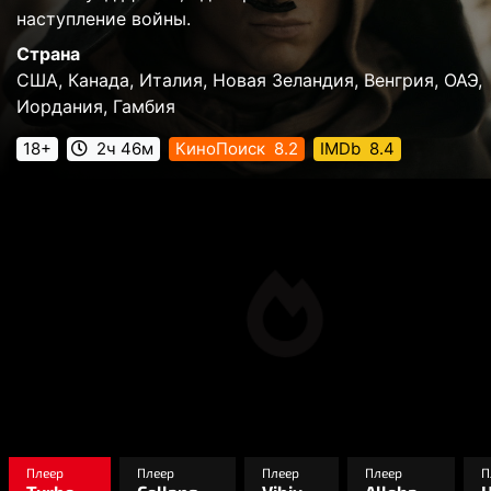
наступление войны.
Страна
США, Канада, Италия, Новая Зеландия, Венгрия, ОАЭ,
Иордания, Гамбия
18+
2ч 46м
КиноПоиск
8.2
IMDb
8.4