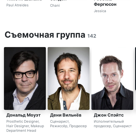
Фергюсон
Paul Atreides
Chani
Jessica
Съемочная группа
142
Дональд Моуэт
Дени Вильнёв
Джон Спэйтс
Prosthetic Designer,
Сценарист,
Исполнительный
Hair Designer, Makeup
Режиссёр, Продюсер
продюсер, Сценарист
Department Head