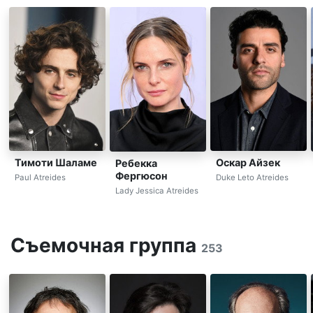
Тимоти Шаламе
Оскар Айзек
Ребекка
Фергюсон
Paul Atreides
Duke Leto Atreides
Lady Jessica Atreides
Съемочная группа
253