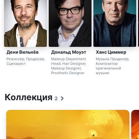
Дени Вильнёв
Дональд Моуэт
Ханс Циммер
Режиссёр, Продюсер,
Makeup Department
Музыка Продюсер,
Сценарист
Head, Hair Designer,
Композитор
Makeup Designer,
оригинальной
Prosthetic Designer
музыки
Коллекция
2