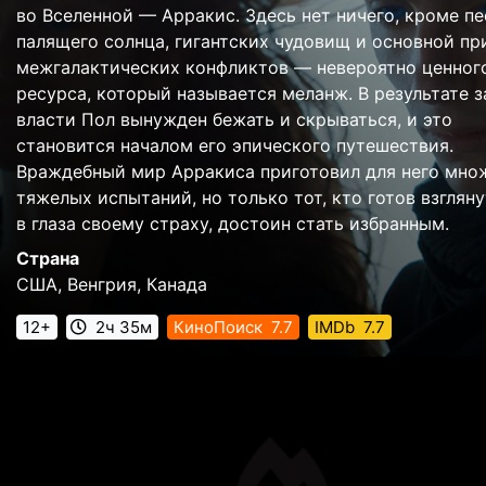
во Вселенной — Арракис. Здесь нет ничего, кроме пе
палящего солнца, гигантских чудовищ и основной п
межгалактических конфликтов — невероятно ценног
ресурса, который называется меланж. В результате з
власти Пол вынужден бежать и скрываться, и это
становится началом его эпического путешествия.
Враждебный мир Арракиса приготовил для него мно
тяжелых испытаний, но только тот, кто готов взглян
в глаза своему страху, достоин стать избранным.
Страна
США, Венгрия, Канада
12+
2ч 35м
КиноПоиск
7.7
IMDb
7.7