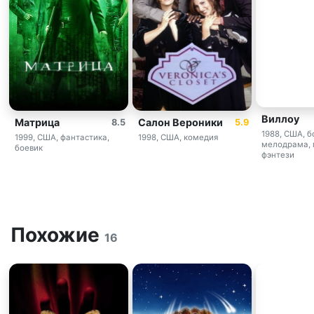
Виллоу
Матрица
Салон Вероники
8.5
5.9
1988, США, б
1999, США, фантастика,
1998, США, комедия
мелодрама, 
боевик
фэнтези
Похожие
16