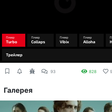
93
828
Галерея