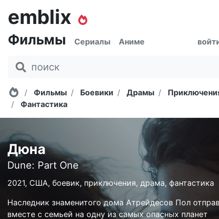
emblix
Фильмы
Сериалы
Аниме
войт
Главная
Фильмы
Боевики
Драмы
Приключени
Фантастика
Дюна
Dune: Part One
2021, США, боевик, приключения, драма, фантастика
Наследник знаменитого дома Атрейдесов Пол отпра
вместе с семьей на одну из самых опасных планет