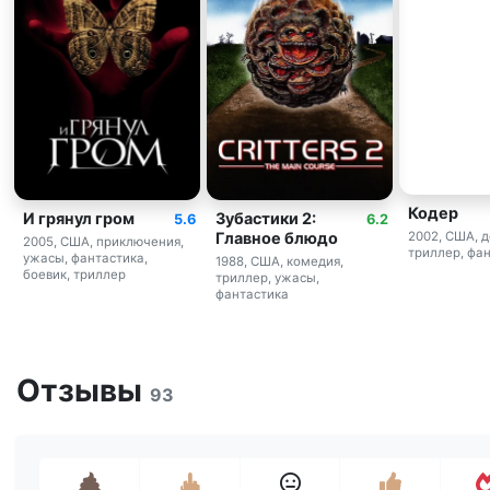
Кодер
И грянул гром
Зубастики 2:
5.6
6.2
Главное блюдо
2002, США, д
2005, США, приключения,
триллер, фа
ужасы, фантастика,
1988, США, комедия,
боевик, триллер
триллер, ужасы,
фантастика
Отзывы
93