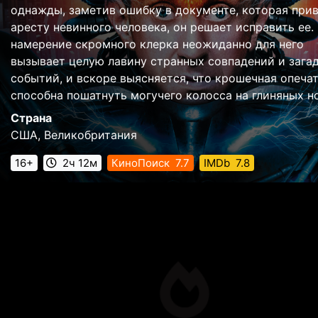
однажды, заметив ошибку в документе, которая прив
аресту невинного человека, он решает исправить ее.
намерение скромного клерка неожиданно для него
вызывает целую лавину странных совпадений и зага
событий, и вскоре выясняется, что крошечная опеча
способна пошатнуть могучего колосса на глиняных но
Страна
США, Великобритания
16+
2ч 12м
КиноПоиск
7.7
IMDb
7.8