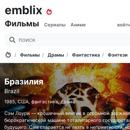
emblix
Фильмы
Сериалы
Аниме
войт
Главная
Фильмы
Драмы
Фантастика
Фэнтези
Бразилия
Brazil
1985, США, фантастика, драма
Сэм Лоури — крошечный винтик в огромной заржав
бюрократической машине тоталитарного государств
будущего. Сэм старается не лезть в неприятности, н