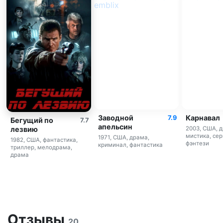
Заводной
Карнавал
7.9
Бегущий по
7.7
апельсин
лезвию
2003, США, 
мистика, сер
1971, США, драма,
1982, США, фантастика,
фэнтези
криминал, фантастика
триллер, мелодрама,
драма
Отзывы
20