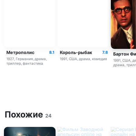
Метрополис
Король-рыбак
8.1
7.8
Бартон Ф
1927, Германия, драма,
1991, США, драма, комедия
1991, США, д
триллер, фантастика
драма, трил
Похожие
24