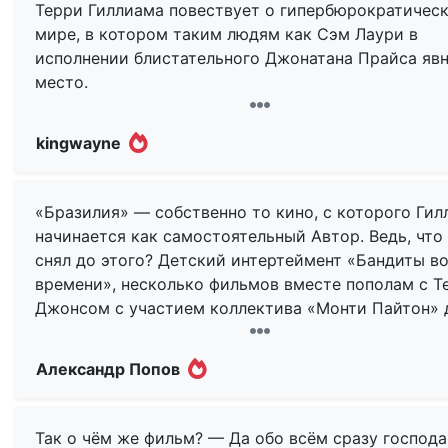
Терри Гиллиама повествует о гипербюрократичес
мире, в котором таким людям как Сэм Лаури в
исполнении блистательного Джонатана Прайса явн
место.
Главный герой является примерным, трудолюбивы
kingwayne
талантливым работником одного из многочисленн
отделов «бумажной» системы, доброту и готовнос
прийти на помощь которого с удовольствием
«Бразилия» — собственно то кино, с которого Гил
использует трусливый начальник отдела мистер
начинается как самостоятельный Автор. Ведь, что
Курцман (Иен Холм). Сэм даже не желает идти на
снял до этого? Детский интертеймент «Бандиты в
повышение в более крупный и перспективный отдел
времени», несколько фильмов вместе пополам с Т
связи с тем, что не хочет зависеть от своей матер
Джонсом с участием коллектива «Монти Пайтон» 
(Кэтрин Хелмонд) яркой представительницей элит
невразумительного «Джеббероуки», в котором ре
всячески способствующей продвижению сына по
поэкспериментировать с сатирой в сказочном и
Александр Попов
карьерной лестнице, договариваясь за его спиной
историческом жанрах одновременно. «Бразилия» 
этом с главами различных отделов.
— не только антиутопия, ставшая культовой, не т
триумф визуального кино, в котором изображение
Так о чём же фильм? — Да обо всём сразу господа
Настоящая жизнь Сэма проистекает в его снах, гд