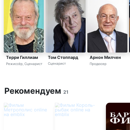
Том Стоппард
Терри Гиллиам
Арнон Милчен
Сценарист
Режиссёр, Сценарист
Продюсер
Рекомендуем
21