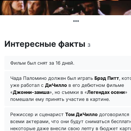
Интересные факты
3
Фильм был снят за 16 дней.
Чада Паломино должен был играть
Брэд Питт
, ко
уже работал с
ДиЧилло
в его дебютном фильме
«
Джонни-замша
», но съемки в «
Легендах осени
»
помешали ему принять участие в картине.
Режиссер и сценарист
Том ДиЧилло
договорился 
всеми актерами, что они будут сниматься бесплатн
некоторые даже внесли свою лепту в бюджет карт