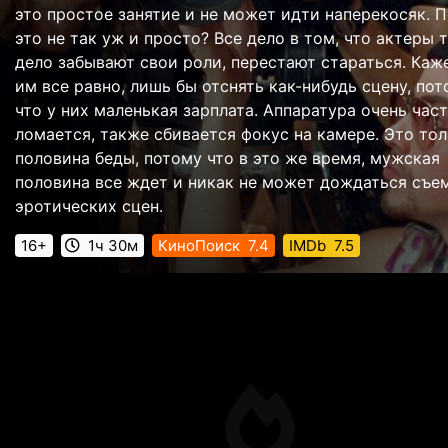
это простое занятие и не может идти наперекосяк. 
это не так уж и просто? Все дело в том, что актеры 
дело забывают свои роли, перестают стараться. Каж
им все равно, лишь бы отснять как-нибудь сцену, по
что у них маленькая зарплата. Аппаратура очень час
ломается, также сбивается фокус на камере. Это то
половина беды, потому что в это же время, мужская
половина все ждет и никак не может дождаться съе
эротических сцен.
16+
1ч 30м
КиноПоиск
7.4
IMDb
7.5