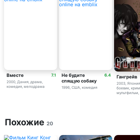
Вместе
Не будите
7.1
6.4
Гангрейв
спящую собаку
2000, Дания, драма,
2003, Япония
комедия, мелодрама
1996, США, комедия
боевик, крим
мультфильм,
Похожие
20