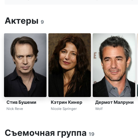
Актеры
9
Стив Бушеми
Кэтрин Кинер
Дермот Малруни
Nick Reve
Nicole Springer
Wolf
Съемочная группа
19