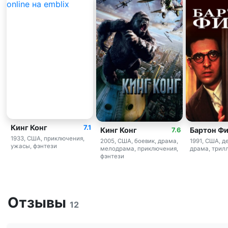
Кинг Конг
7.1
Кинг Конг
Бартон Ф
7.6
1933, США, приключения,
2005, США, боевик, драма,
1991, США, д
ужасы, фэнтези
мелодрама, приключения,
драма, трил
фэнтези
Отзывы
12