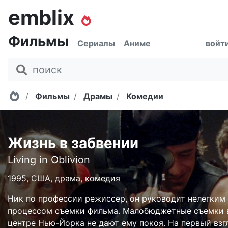
emblix
Фильмы
Сериалы
Аниме
войт
Главная
Фильмы
Драмы
Комедии
Жизнь в забвении
Living in Oblivion
1995, США, драма, комедия
Ник по профессии режиссер, он руководит нелегким
процессом съемки фильма. Малобюджетные съемки 
центре Нью-Йорка не дают ему покоя. На первый взг