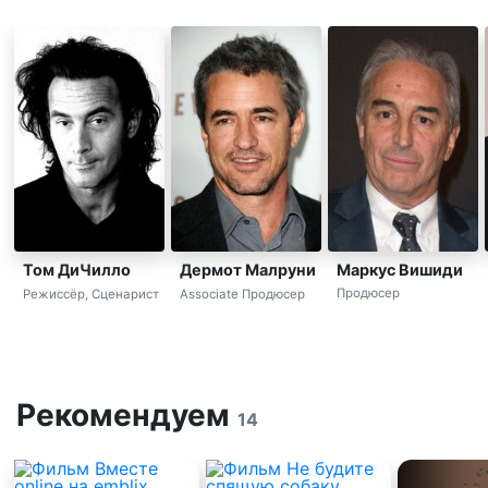
Маркус Вишиди
Том ДиЧилло
Дермот Малруни
Продюсер
Режиссёр, Сценарист
Associate Продюсер
Рекомендуем
14