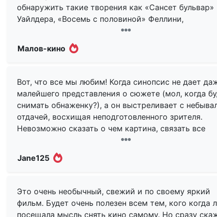
обнаружить такие творения как «Сансет бульвар»
Уайлдера, «Восемь с половиной» Феллини,
«Предостережение от святой блудницы» Фассбинд
«Начало» Панфилова, «Американская ночь» Трюфф
Малов-кино
etc. Ди Чилло почти буквально берётся развить зд
знаменитое утверждение, что жизнь есть сон. Он
отвешивает здесь поклоны своим коллегам —
Вот, что все мы любим! Когда синопсис не дает да
Джармушу и Линчу, культовым фигурам независим
малейшего представления о сюжете (мол, когда б
кинематографа.
снимать обнаженку?), а он выстреливает с небыва
отдачей, восхищая неподготовленного зрителя.
Он пародийно обыгрывает их фирменные приёмы 
Невозможно сказать о чем картина, связать все
создает «сложносочинённое» трёхслойное кино,
разноцветные ленточки воедино, разделить
посвящённое миру грёз, где создаётся мнимая
реальность и фантазии, но при этом филигранная
Jane125
реальность. Трижды обманув зрителя использова
изящность сценария не подвергается сомнению.
приёма «сон во сне», расчленив ленту на чёрно-бе
Многослойное воздушное пирожное для киноманов
и цветную части, он добивается тем самым эффек
не фильм!
Это очень необычный, свежий и по своему яркий
вечной иллюзии, за которой никогда не наступает
фильм. Будет очень полезен всем тем, кого когда 
реальность. Вот почему творческим исканиям
Разношерстная команда любителей собралась вер
посещала мысль снять кино самому. Но сразу ска
молодого режиссёра Ника вплоть до финала так и