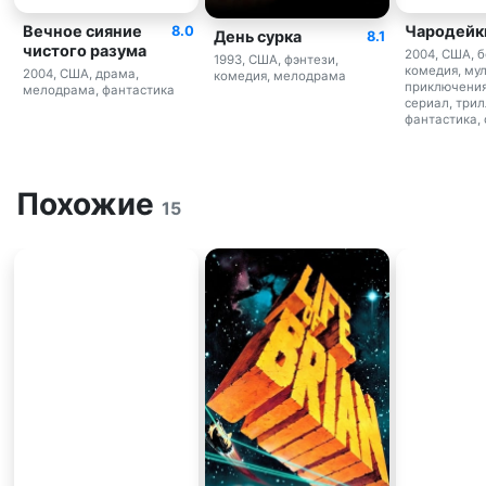
Вечное сияние
Чародейк
8.0
День сурка
8.1
чистого разума
2004, США, б
1993, США, фэнтези,
комедия, му
2004, США, драма,
комедия, мелодрама
приключения
мелодрама, фантастика
сериал, трил
фантастика,
Похожие
15