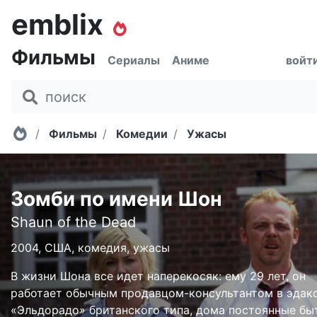
emblix
Фильмы
Сериалы
Аниме
войт
Главная
Фильмы
Комедии
Ужасы
Зомби по имени Шон
Shaun of the Dead
2004, США, комедия, ужасы
В жизни Шона все идет наперекосяк: ему 29 лет, он
работает обычным продавцом-консультантом в эдак
«Эльдорадо» британского типа, дома постоянные бы