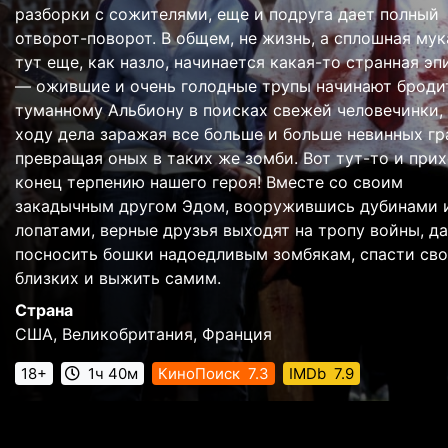
разборки с сожителями, еще и подруга дает полный
отворот-поворот. В общем, не жизнь, а сплошная мук
тут еще, как назло, начинается какая-то странная э
— ожившие и очень голодные трупы начинают броди
туманному Альбиону в поисках свежей человечинки,
ходу дела заражая все больше и больше невинных гр
превращая оных в таких же зомби. Вот тут-то и при
конец терпению нашего героя! Вместе со своим
закадычным другом Эдом, вооружившись дубинами 
лопатами, верные друзья выходят на тропу войны, д
посносить бошки надоедливым зомбякам, спасти св
близких и выжить самим.
Страна
США, Великобритания, Франция
18+
1ч 40м
КиноПоиск
7.3
IMDb
7.9