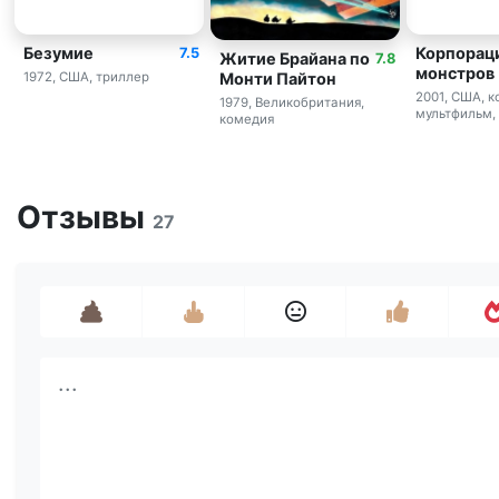
Безумие
Корпорац
7.5
Житие Брайана по
7.8
монстров
Монти Пайтон
1972, США, триллер
2001, США, к
1979, Великобритания,
мультфильм,
комедия
Отзывы
27