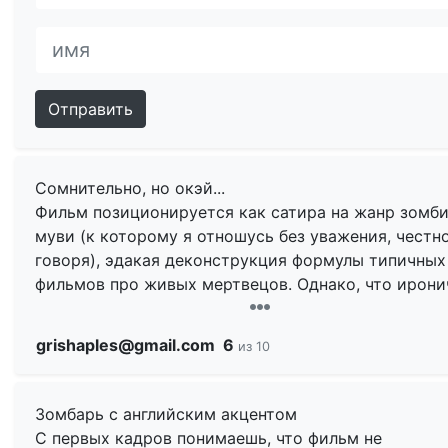
Отправить
Сомнительно, но окэй...
Фильм позиционируется как сатира на жанр зомби
муви (к которому я отношусь без уважения, честн
говоря), эдакая деконструкция формулы типичных
фильмов про живых мертвецов. Однако, что ирони
где-то к середине (а может и чуть раньше) 'Зомби
имени Шон' сам прочно встает на рельсы этой
grishaples@gmail.com
6
из 10
формулы и вплоть до самого конца неукоснительн
следует. Но первый акт фильма полностью
оправдывает и название, и жанр. Особенно забавл
Зомбарь с английским акцентом
сцена, в которой Шон с утра привычным путем иде
С первых кадров понимаешь, что фильм не