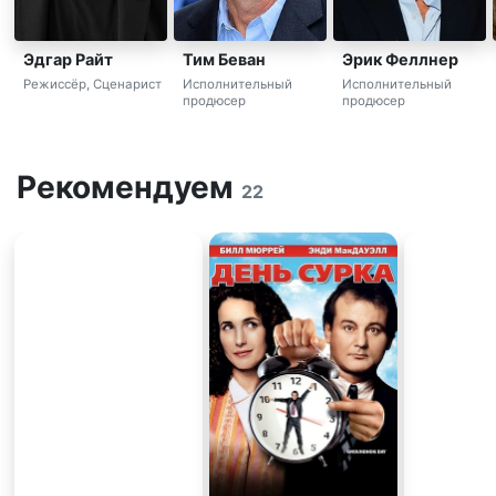
Эдгар Райт
Тим Беван
Эрик Феллнер
Режиссёр, Сценарист
Исполнительный
Исполнительный
продюсер
продюсер
Рекомендуем
22