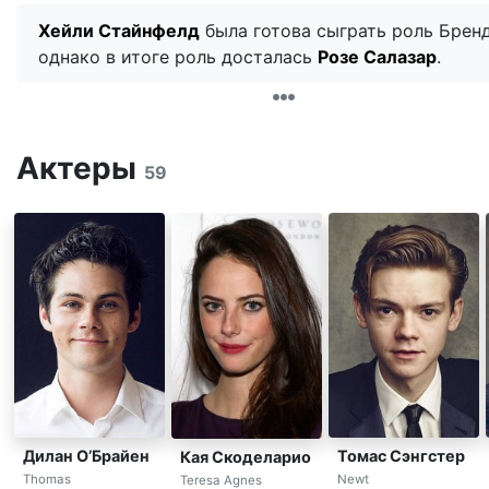
Хейли Стайнфелд
была готова сыграть роль Брен
однако в итоге роль досталась
Розе Салазар
.
Актеры
59
Дилан О’Брайен
Томас Сэнгстер
Кая Скоделарио
Thomas
Newt
Teresa Agnes