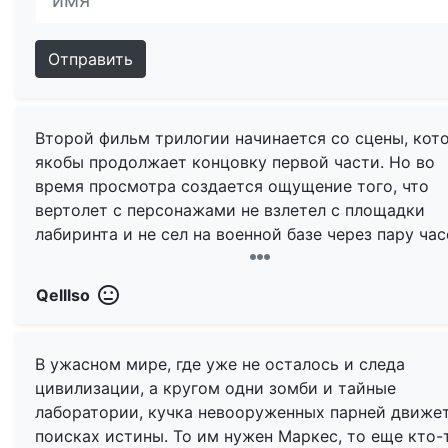
Отправить
Второй фильм трилогии начинается со сцены, кот
якобы продолжает концовку первой части. Но во
время просмотра создается ощущение того, что
вертолет с персонажами не взлетел c площадки
лабиринта и не сел на военной базе через пару час
неделями валандался в каких-то злачных местах,
совершая одну остановку за другой. Особенно это
Qelllso
заметно, если смотреть картины залпом, отчего с
воспринимается как новая глава, а не продолжени
старых приключений Томаса&Ко. Разрыв связи ме
В ужасном мире, где уже не осталось и следа
двумя частями не единственная проблема, какие 
цивилизации, а кругом одни зомби и тайные
недочеты есть еще?
лаборатории, кучка невооруженных парней движет
поисках истины. То им нужен Маркес, то еще кто-т