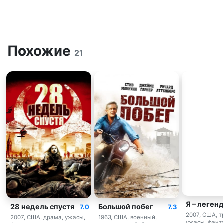
Похожие
21
Я – леген
28 недель спустя
Большой побег
7.0
7.3
2007, США, т
2007, США, драма, ужасы,
1963, США, военный,
ужасы, фант