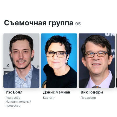
Съемочная группа
95
Уэс Болл
Дэнис Чэмиан
Вик Годфри
Режиссёр,
Кастинг
Продюсер
Исполнительный
продюсер