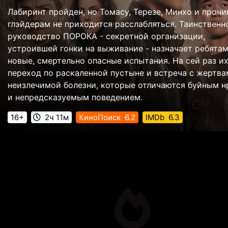
Лабиринт пройден, но Томасу, Терезе, Минхо и проч
глэйдерам не приходится расслабляться. Таинственн
руководство ПОРОКА - секретной организации,
устроившей гонки на выживание - назначает ребята
новые, смертельно опасные испытания. На сей раз и
переход по раскаленной пустыне и встреча с жертв
неизлечимой болезни, которые отличаются буйным 
и непредсказуемым поведением.
16+
2ч 11м
КиноПоиск
6.2
IMDb
6.3