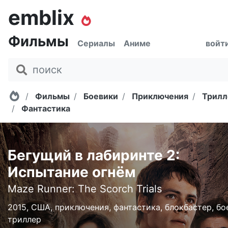
emblix
Фильмы
Сериалы
Аниме
войт
Главная
Фильмы
Боевики
Приключения
Трил
Фантастика
Бегущий в лабиринте 2:
Испытание огнём
Maze Runner: The Scorch Trials
2015, США, приключения, фантастика, блокбастер, бо
триллер