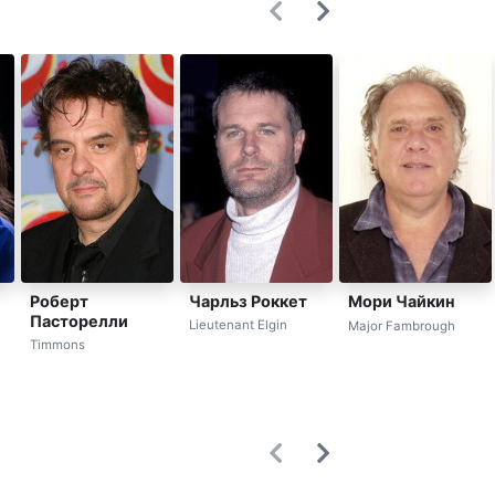
Роберт
Чарльз Роккет
Мори Чайкин
Пасторелли
Lieutenant Elgin
Major Fambrough
Timmons