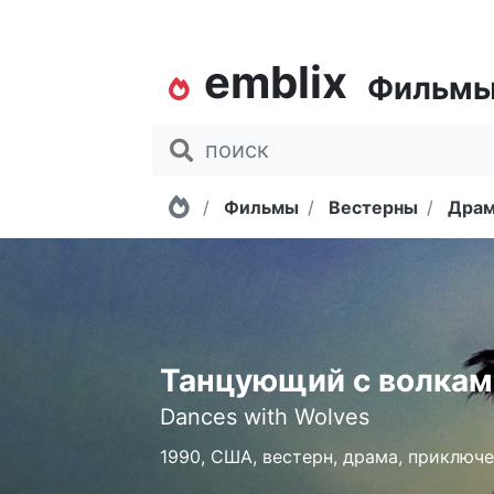
emblix
Фильм
Главная
Фильмы
Вестерны
Дра
Танцующий с волкам
Dances with Wolves
1990, США, вестерн, драма, приключ