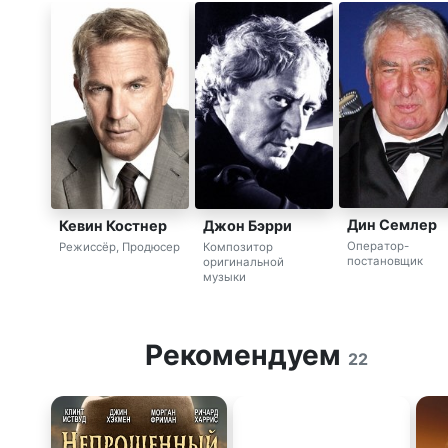
Дин Семлер
Кевин Костнер
Джон Бэрри
Оператор-
Режиссёр, Продюсер
Композитор
постановщик
оригинальной
музыки
Рекомендуем
22