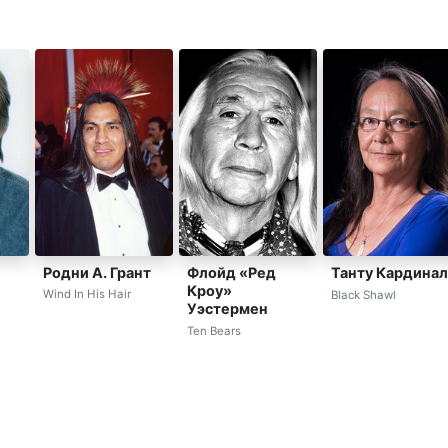
Родни А. Грант
Флойд «Ред
Танту Кардинал
Кроу»
Wind In His Hair
Black Shawl
Уэстермен
Ten Bears