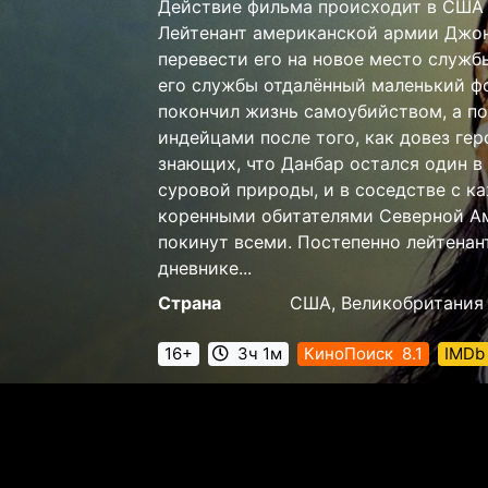
Действие фильма происходит в США 
Лейтенант американской армии Джон
перевести его на новое место служб
его службы отдалённый маленький ф
покончил жизнь самоубийством, а по
индейцами после того, как довез гер
знающих, что Данбар остался один в
суровой природы, и в соседстве с 
коренными обитателями Северной Аме
покинут всеми. Постепенно лейтенант
дневнике...
Страна
США, Великобритания
16+
3ч 1м
КиноПоиск
8.1
IMDb