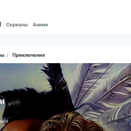
ы
Сериалы
Аниме
мы
Приключения
и
ения