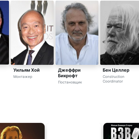
Уильям Хой
Джеффри
Бен Целлер
Бикрофт
Монтажер
Construction
Coordinator
Постановщик