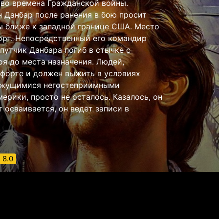
во времена Гражданской войны.
 Данбар после ранения в бою просит
ы ближе к западной границе США. Место
орт. Непосредственный его командир
путчик Данбара погиб в стычке с
оя до места назначения. Людей,
 форте и должен выжить в условиях
кажущимися негостеприимными
рики, просто не осталось. Казалось, он
 осваивается, он ведет записи в
8.0