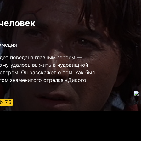
человек
комедия
удет поведана главным героем —
ому удалось выжить в чудовищной
стером. Он расскажет о том, как был
гом знаменитого стрелка «Дикого
b
7.5