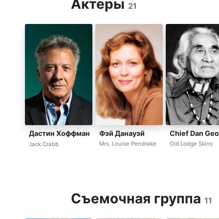
Актеры
21
Фэй Данауэй
Chief Dan Ge
Дастин Хоффман
Mrs. Louise Pendrake
Old Lodge Skins
Jack Crabb
Съемочная группа
11