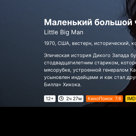
Маленький большой 
Little Big Man
1970, США, вестерн, исторический, 
Эпическая история Дикого Запада б
стодвадцатилетним стариком, котор
мясорубке, устроенной генералом Ка
усыновлeн индейцами и как стал дру
Билла» Хикока.
12+
2ч 27м
КиноПоиск
7.6
IMD