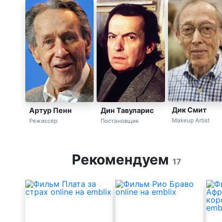
Дик Смит
Артур Пенн
Дин Тавуларис
Makeup Artist
Режиссёр
Постановщик
Рекомендуем
17