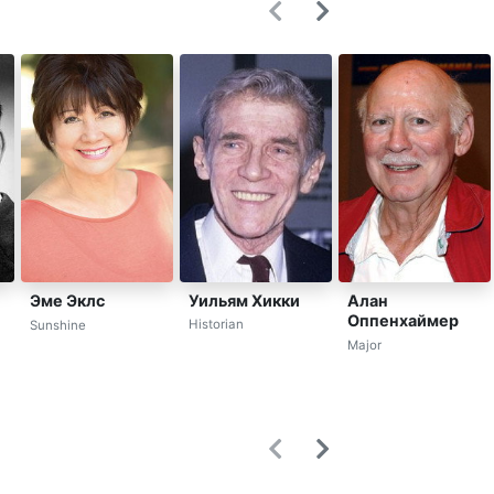
Уильям Хикки
Эме Эклс
Алан
Оппенхаймер
Historian
Sunshine
Major