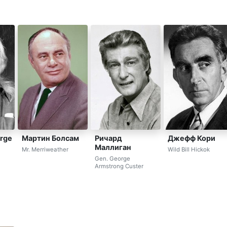
orge
Мартин Болсам
Ричард
Джефф Кори
Маллиган
Mr. Merriweather
Wild Bill Hickok
Gen. George
Armstrong Custer