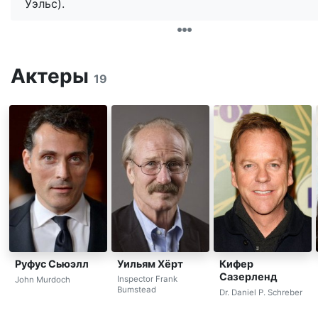
Уэльс).
Актеры
19
Уильям Хёрт
Руфус Сьюэлл
Кифер
Сазерленд
Inspector Frank
John Murdoch
Bumstead
Dr. Daniel P. Schreber