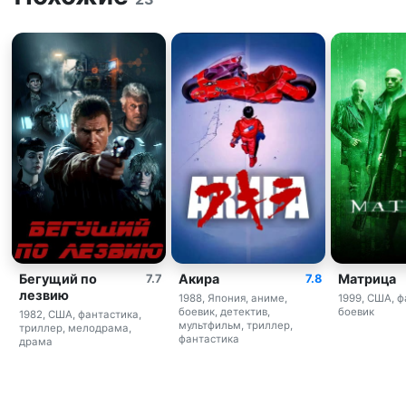
Бегущий по
Акира
Матрица
7.7
7.8
лезвию
1988, Япония, аниме,
1999, США, ф
боевик, детектив,
боевик
1982, США, фантастика,
мультфильм, триллер,
триллер, мелодрама,
фантастика
драма