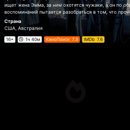
ищет жена Эмма, за ним охотятся чужаки, а он по о
воспоминаний пытается разобраться в том, что прои
Страна
США, Австралия
16+
1ч 40м
КиноПоиск
7.3
IMDb
7.6