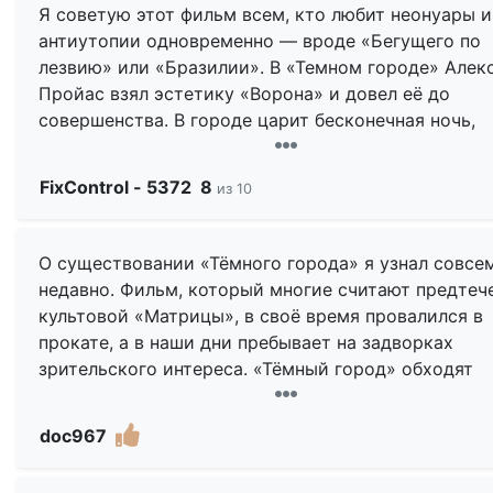
Я советую этот фильм всем, кто любит неонуары и
антиутопии одновременно — вроде «Бегущего по
лезвию» или «Бразилии». В «Темном городе» Алек
Пройас взял эстетику «Ворона» и довел её до
совершенства. В городе царит бесконечная ночь,
здания выполнены в стиле арт-деко и кирпичных 
йоркских апартаментов, по дорогам передвигаютс
FixControl - 5372
8
из 10
автомобили 50-ых годов, Коннели исполняет в
прокуренном баре The Night Has A Thousand Eyes 
аккомпанемент темнокожих музыкантов.
О существовании «Тёмного города» я узнал совсе
недавно. Фильм, который многие считают предтеч
Сюжет такой же мрачный — Джон Мёрдок
культовой «Матрицы», в своё время провалился в
просыпается в ванной гостиничного номера с тру
прокате, а в наши дни пребывает на задворках
проститутки в комнате, он не помнит, как он оказа
зрительского интереса. «Тёмный город» обходят
здесь, за ним охотится полиция и неестественно
стороной любители составлять рейтинговые списк
бледные люди, а происходящее в городе напомина
стиле «Топ фильмов…», «Лучшая десятка, двадцатк
doc967
фантамасгорию. Здания перемещаются, никто знае
так далее»… Но так ли плох «Тёмный город», и в ч
как выбраться из города и никто не придает этой
же он реально хорош? Давайте разбираться вмест
проблеме значения, пока люди спят, им