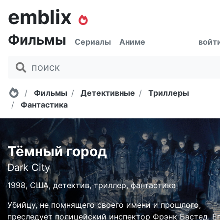
emblix
Фильмы
Сериалы
Аниме
войт
Главная
Фильмы
Детективные
Триллеры
Фантастика
Тёмный город
Dark City
1998, США, детектив, триллер, фантастика
Убийцу, не помнящего своего имени и прошлого,
преследует полицейский инспектор Фрэнк Бастед. Е