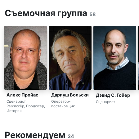
Съемочная группа
58
Алекс Пройас
Дариуш Вольски
Дэвид С. Гойер
Сценарист,
Оператор-
Сценарист
Режиссёр, Продюсер,
постановщик
История
Рекомендуем
24