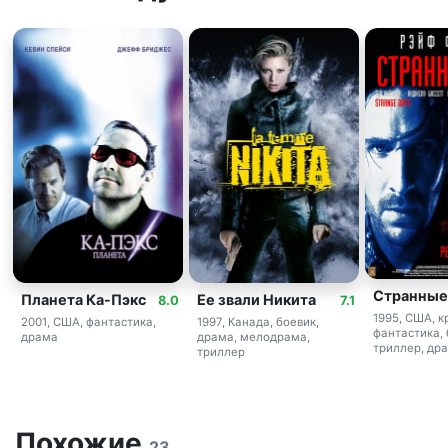
Странные
Планета Ка-Пэкс
Ее звали Никита
8.0
7.1
1995, США, к
2001, США, фантастика,
1997, Канада, боевик,
фантастика, 
драма
драма, мелодрама,
триллер, др
триллер
Похожие
23