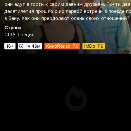
они едут в гости к своим давним друзьям. Почти два
десятилетия прошло с их первой встречи в поезде п
в Вену. Как они преодолеют осень своих отношений?
Страна
США, Греция
16+
1ч 49м
КиноПоиск
7.6
IMDb
7.9