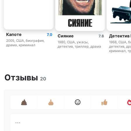
Капоте
7.0
Сияние
Детектив 
7.8
2005, США, биография,
1980, США, ужасы,
1968, США, б
драма, криминал
детектив, триллер, драма
детектив, др
криминал, т
Отзывы
20