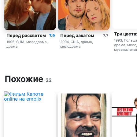
Три цвета
Перед рассветом
Перед закатом
7.9
7.7
1993, Польша
1995, США, мелодрама,
2004, США, драма,
драма, мело
драма
мелодрама
музыкальны
Похожие
22