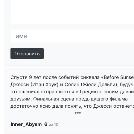
Отправить
Спустя 9 лет после событий сиквела «Before Sunse
Джесси (Итан Хоук) и Селин (Жюли Дельпи), будуч
отношениях отправляются в Грецию к своим давн
друзьям. Финальная сцена предыдущего фильма
достаточно ясно дала понять, что Джесси останет
Селин, но всё же оставлял за собой вопрос смогут
они преодолеть трудности длительных отношений
Inner_Abysm
6
из 10
тяготы совместной семейной жизни. В целом в эт