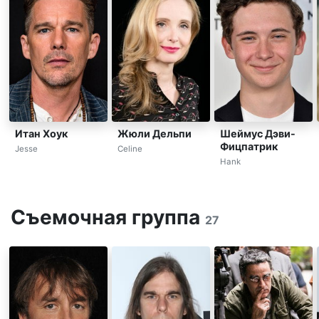
Итан Хоук
Жюли Дельпи
Шеймус Дэви-
Фицпатрик
Jesse
Celine
Hank
Съемочная группа
27