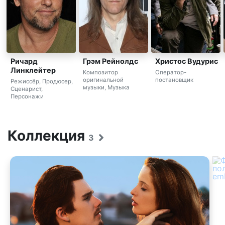
Ричард
Грэм Рейнолдс
Христос Вудурис
Линклейтер
Композитор
Оператор-
оригинальной
постановщик
Режиссёр, Продюсер,
музыки, Музыка
Сценарист,
Персонажи
Коллекция
3