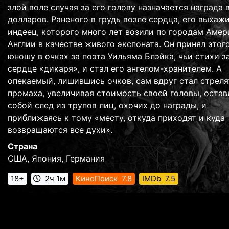
злой воле случая за его голову назначается награда 
долларов. Раненого в грудь возле сердца, его выхаж
индеец, которого много лет возили по городам Амер
Англии в качестве живого экспоната. Он принял этог
юношу в очках за поэта Уильяма Блэйка, чьи стихи з
сердце «дикаря», и стал его ангелом-хранителем. А
опекаемый, лишившись очков, сам вдруг стал стреля
промаха, увеличивая стоимость своей головы, остав
собой след из трупов лиц, охочих до награды, и
приближаясь к тому «месту, откуда приходят и куда
возвращаются все духи».
Страна
США, Япония, Германия
18+
2ч 1м
КиноПоиск
7.8
IMDb
7.5