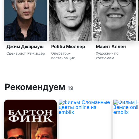
Джим Джармуш
Робби Мюллер
Марит Аллен
Сценарист, Режиссёр
Оператор-
Художник по
постановщик
костюмам
Рекомендуем
19