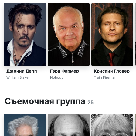
Джонни Депп
Гэри Фармер
Криспин Гловер
William Blake
Nobody
Train Fireman
Съемочная группа
25