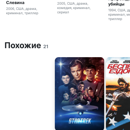
Слевина
убийцы
2005, США, драма,
комедия, криминал,
2006, США, драма,
1994, США, д
сериал
криминал, триллер
криминал, м
триллер
Похожие
21