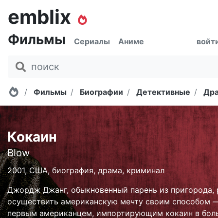
emblix
Фильмы
Сериалы
Аниме
войт
Главная
Фильмы
Биографии
Детективные
Др
Кокаин
Blow
2001, США, биография, драма, криминал
Джордж Джанг, обыкновенный парень из пригорода,
осуществить американскую мечту своим способом —
первым американцем, импортирующим кокаин в бол