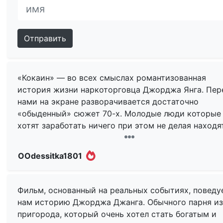
Отправить
«Кокаин» — во всех смыслах романтизованная
история жизни наркоторговца Джорджа Янга. Пер
нами на экране разворачивается достаточно
«обыденный» сюжет 70-х. Молодые люди которые
хотят заработать ничего при этом не делая находя
себя в продаже… травке. Но денег, как известно в
мала, и каждая новая сделка становиться всё бол
OOdessitka1801
больше, товар и люди с которыми ведёшь дела вс
серьёзнее и серьёзнее, а тюремный срок который
нарастает в арифметической прогрессии кажется 
Фильм, основанный на реальных событиях, поведу
мифичнее и мифичнее.
нам историю Джорджа Джанга. Обычного парня из
пригорода, который очень хотел стать богатым и
По — сути перед зрителем разворачивается