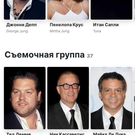
Джонни Депп
Пенелопа Крус
Итан Сапли
George Jung
Mirtha Jung
Tuna
Съемочная группа
37
Тед Демме
Ник Кассаветис
Майкл Де Лука